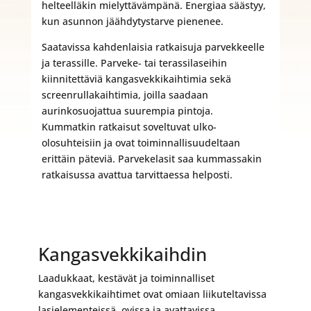
helteelläkin mielyttävämpänä. Energiaa säästyy,
kun asunnon jäähdytystarve pienenee.
Saatavissa kahdenlaisia ratkaisuja parvekkeelle
ja terassille. Parveke- tai terassilaseihin
kiinnitettäviä kangasvekkikaihtimia sekä
screenrullakaihtimia, joilla saadaan
aurinkosuojattua suurempia pintoja.
Kummatkin ratkaisut soveltuvat ulko-
olosuhteisiin ja ovat toiminnallisuudeltaan
erittäin päteviä. Parvekelasit saa kummassakin
ratkaisussa avattua tarvittaessa helposti.
Kangasvekkikaihdin
Laadukkaat, kestävät ja toiminnalliset
kangasvekkikaihtimet ovat omiaan liikuteltavissa
lasielementeissä, ovissa ja avattavissa