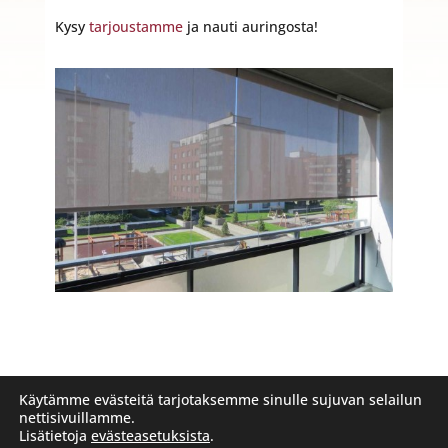
Kysy
tarjoustamme
ja nauti auringosta!
Käytämme evästeitä tarjotaksemme sinulle sujuvan selailun
Etusivu
Tuotteet ja palvelut
Yritys
nettisivuillamme.
Yhteystiedot
Ota yhteyttä
Lisätietoja
evästeasetuksista
.