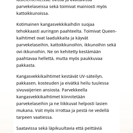
parvekelaseissa sekä toimivat mainiosti myös
kattoikkunoissa.
Kotimainen kangasvekkikaihdin suojaa
tehokkaasti auringon paahteelta. Toimivat Queen-
kaihtimet ovat laadukkaita ja käyvät
parvekelaseihin, kattoikkunoihin, ikkunoihin sekä
ovi-ikkunoihin. Ne on kehitetty kestämään
paahtavaa hellettä, mutta myös paukkuvaa
pakkasta.
Kangasvekkikaihtimet kestävät UV-säteilyn,
pakkasen, kosteuden ja eivätkä heilu tuulessa
sivuvaijerien ansiosta. Parvekkeella
kangasvekkikaihtimet kiinnitetään
parvekelaseihin ja ne liikkuvat helposti lasien
mukana. Voit myös irrottaa ja pestä ne vedellä
tarpeen vaatiessa.
Saatavissa sekä läpikuultavia että peittäviä